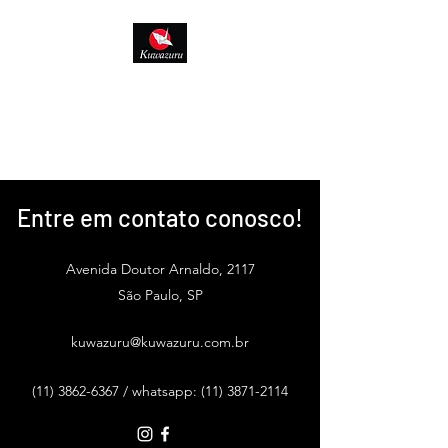
Culinária Tradicional Japonesa Autêntica
Desde 1980
Serviço de Catering Completo para o seu
evento
Entre em contato conosco!
Avenida Doutor Arnaldo, 2117
São Paulo, SP
kuwazuru@kuwazuru.com.br
(11) 3862-6367
/ whatsapp:
(11) 3871-2114